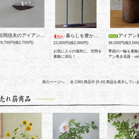
松岡信夫のアイアン花台・ 和モダン空間の主役になる存在感!
暮らしを豊かに彩る ～アイアン花器・眺織～
アイアン巻きs
29,700円(税2,700円)
38,500円(税3,500
22,000円(税2,000円)
季節の一輪を素敵
お気に入りの場所に、空間を
アン巻き花器・sab
素敵に演出！
前のページへ
全 [180] 商品中 [9-16] 商品を表示して