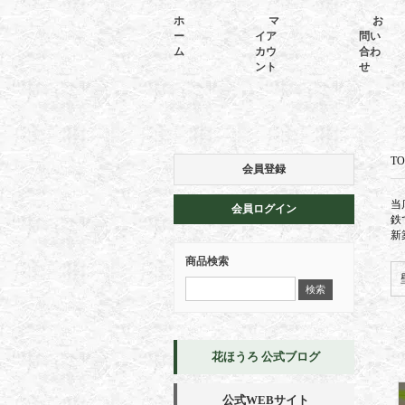
ホ
マ
お
ー
イア
問い
ム
カウ
合わ
ント
せ
TO
会員登録
当
会員ログイン
鉄
新
商品検索
花ほうろ 公式ブログ
公式WEBサイト