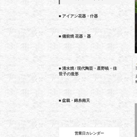
■ アイアン花器・什器
■ 備前焼 花器・器
■ 清水焼 / 現代陶芸・星野暁・佳
世子の造形
■ 盆栽・錦糸南天
営業日カレンダー