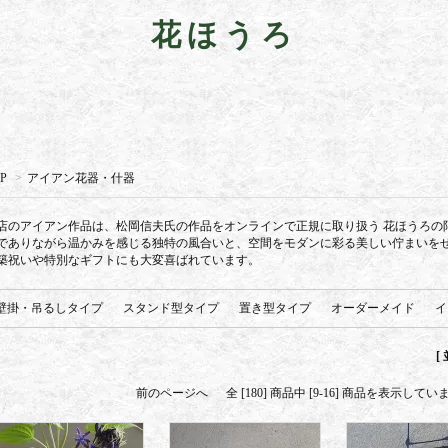
花ほうろ
P
>
アイアン花器・什器
店のアイアン作品は、松岡信夫氏の作品をオンラインで正規に取り扱う 花ほうろの
でありながら温かみを感じる独特の風合いと、空間をモダンに彩る美しい佇まいを
築祝いや特別なギフトにも大変喜ばれています。
壁掛・吊るしタイプ
スタンド型タイプ
置き型タイプ
オーダーメイド
イ
[
前のページへ
全 [180] 商品中 [9-16] 商品を表示して