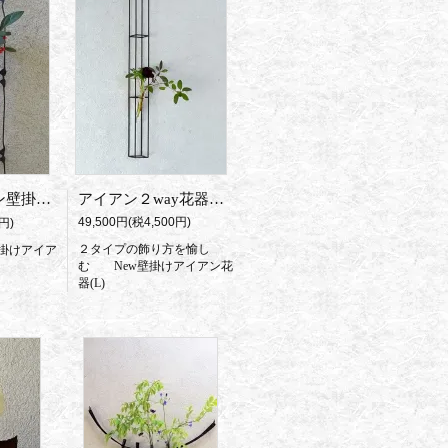
・Bridge
アイアン２way花器 New Squware
49,500円(税4,500円)
円)
２タイプの飾り方を愉し
掛けアイア
む New壁掛けアイアン花
器(L)