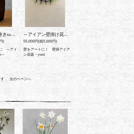
abi花器
～アイアン壁掛け花器 yumi～
円)
55,000円(税5,000円)
に ～アイ
壁をアートに！ 壁掛アイア
i～
ン花器・yumi
います
次のページへ