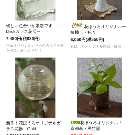
優しい色合いが素敵です ～
花ほうろオリジナル一
Brickガラス花器～
輪挿し・色々
7,480円(税680円)
6,050円(税550円)
作家オリジナルカラーのガラス花器
花ほうろオリジナル陶器一輪挿し
をお楽しみください！
花ほうろオリジナル！
新作！花ほうろオリジナルガ
京都産・黒竹籠
ラス花器 Gold