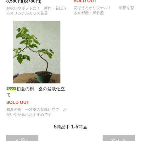
SOLD OUT
8,580円(税780円)
花ほうろオリジナル！ 季節を彩
お祝いやギフトに！ 新作・花ほう
る京都産・黒竹籠
ろオリジナルガラス花器
初夏の樹 桑の盆栽仕立
て
SOLD OUT
初夏の樹 一才桑の盆栽仕立て お
祝いや記念におすすめです
5
1
5
商品中
-
商品
前へ
次へ