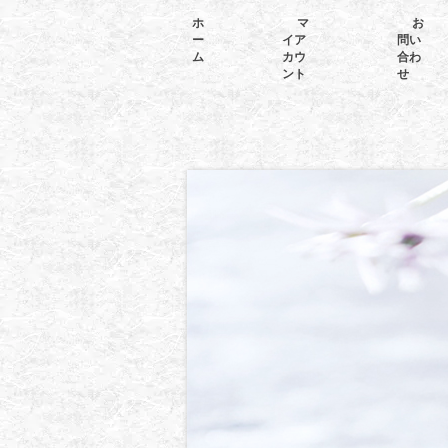
ホ
マ
お
ー
イア
問い
ム
カウ
合わ
ント
せ