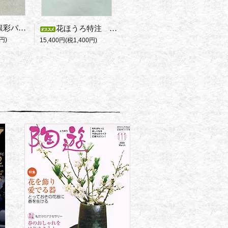
モダンな木製銀彩パネル
花ほうろ特注 藤田さんの備前パスタ皿
円)
15,400円(税1,400円)