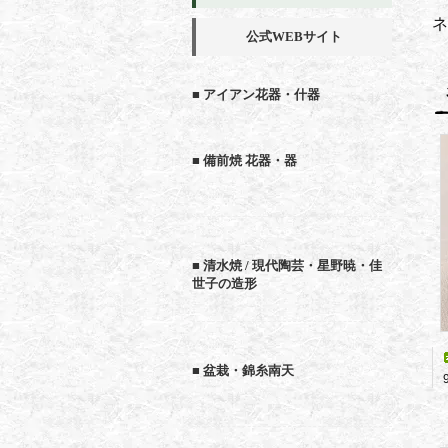
ネ
公式WEBサイト
■ アイアン花器・什器
■ 備前焼 花器・器
■ 清水焼 / 現代陶芸・星野暁・佳
世子の造形
■ 盆栽・錦糸南天