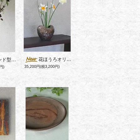
花ほうろオリジナル 馬場隆志の花器
再入荷！スタンド型花器
35,200円(税3,200円)
円)