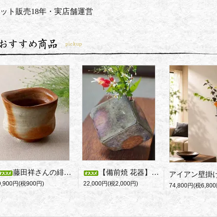
ット販売18年・実店舗運営
藤田祥さんの緋襷ぐい呑み・変形（大）
【備前焼 花器】横山直樹 作 モダン備前花入れ cube（一輪挿し・和モダンインテリア）
9,900円(税900円)
22,000円(税2,000円)
74,800円(税6,800