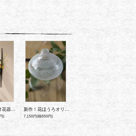
アイアン壁掛け花器 NewShield
新作！花ほうろオリジナルカラー Izumi
円)
7,150円(税650円)