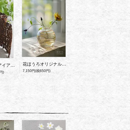
花ほうろオリジナル七色ガラス花器
器・SABI
7,150円(税650円)
円)