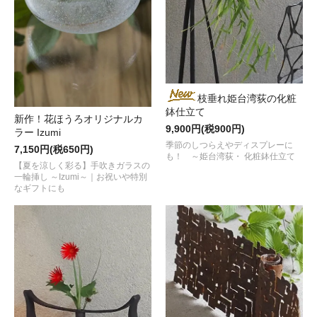
枝垂れ姫台湾荻の化粧
鉢仕立て
新作！花ほうろオリジナルカ
9,900円(税900円)
ラー Izumi
季節のしつらえやディスプレーに
7,150円(税650円)
も！ ～姫台湾荻・ 化粧鉢仕立て
【夏を涼しく彩る】手吹きガラスの
一輪挿し ～Izumi～｜お祝いや特別
なギフトにも