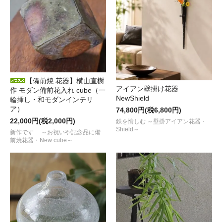
【備前焼 花器】横山直樹
アイアン壁掛け花器
作 モダン備前花入れ cube（一
NewShield
輪挿し・和モダンインテリ
ア）
74,800円(税6,800円)
22,000円(税2,000円)
鉄を愉しむ ～壁掛アイアン花器・
Shield～
新作です ～お祝いや記念品に備
前焼花器・New cube～