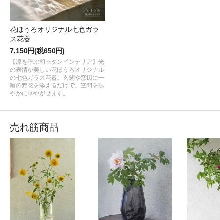
花ほうろオリジナル七色ガラ
ス花器
7,150円(税650円)
【涼を呼ぶ和モダンインテリア】光
の表情が美しい花ほうろオリジナル
の七色ガラス花器。玄関や窓辺に一
輪の野花を添えるだけで、空間を涼
やかに華やがせます。
売れ筋商品