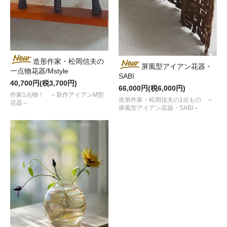
造形作家・松岡信夫の
屏風型アイアン花器・
一点物花器/Mstyle
SABI
40,700円(税3,700円)
66,000円(税6,000円)
作家1点物！ ～新作アイアンM型
造形作家・松岡信夫の1点もの ～
花器～
屏風型アイアン花器・SABI～