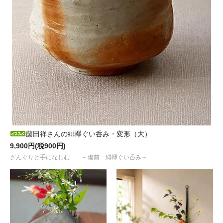
藤田祥さんの緋襷ぐい呑み・変形（大）
9,900円(税900円)
ざんぐりと手になじむ ～備前 緋襷ぐい呑み～