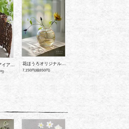
花ほうろオリジナル七色ガラス花器
器・SABI
7,150円(税650円)
円)