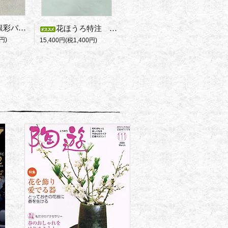
モダンな木製銀彩パネル
花ほうろ特注 藤田さんの備前パスタ皿
円)
15,400円(税1,400円)