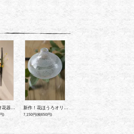
アイアン壁掛け花器 NewShield
新作！花ほうろオリジナルカラー Izumi
円)
7,150円(税650円)