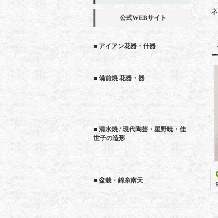
ネ
公式WEBサイト
■ アイアン花器・什器
■ 備前焼 花器・器
■ 清水焼 / 現代陶芸・星野暁・佳
世子の造形
■ 盆栽・錦糸南天