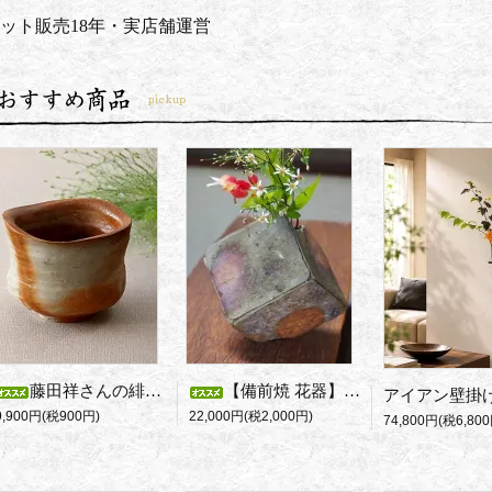
ット販売18年・実店舗運営
藤田祥さんの緋襷ぐい呑み・変形（大）
【備前焼 花器】横山直樹 作 モダン備前花入れ cube（一輪挿し・和モダンインテリア）
9,900円(税900円)
22,000円(税2,000円)
74,800円(税6,800