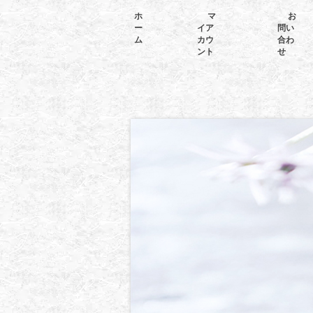
ホ
マ
お
ー
イア
問い
ム
カウ
合わ
ント
せ