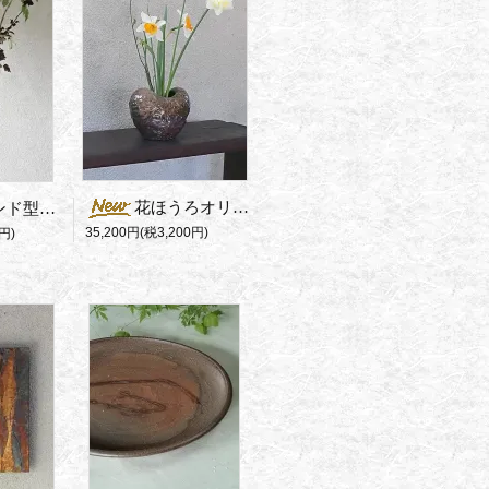
花ほうろオリジナル 馬場隆志の花器
再入荷！スタンド型花器
35,200円(税3,200円)
円)