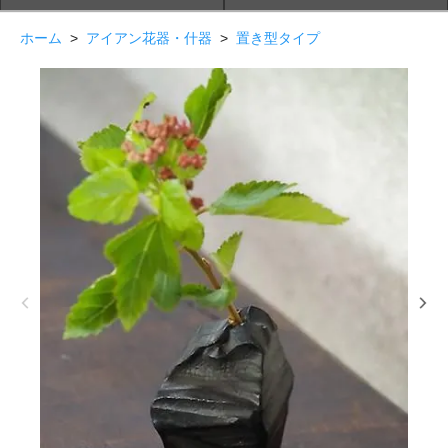
ホーム
>
アイアン花器・什器
>
置き型タイプ