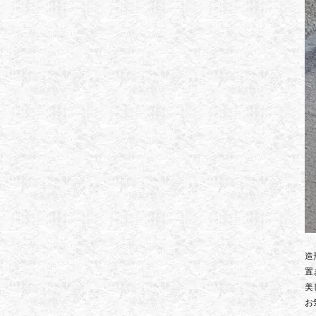
造
置
美
お