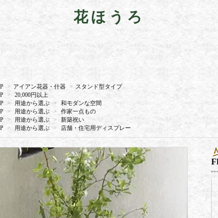
花ほうろ
P
>
アイアン花器・什器
>
スタンド型タイプ
P
>
20,000円以上
P
>
用途から選ぶ
>
和モダンな空間
P
>
用途から選ぶ
>
作家一点もの
P
>
用途から選ぶ
>
新築祝い
P
>
用途から選ぶ
>
店舗・住宅用ディスプレー
F