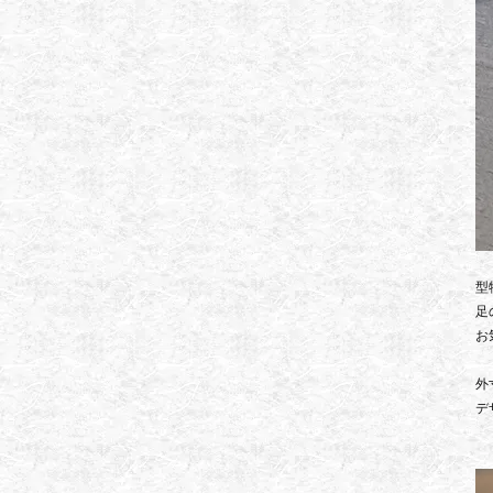
型
足
お
外寸
デ