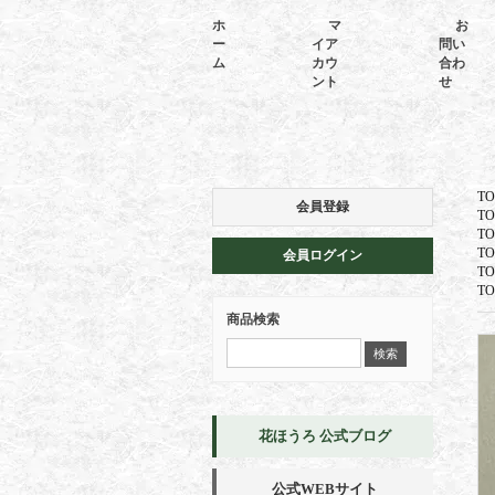
ホ
マ
お
ー
イア
問い
ム
カウ
合わ
ント
せ
TO
会員登録
TO
TO
TO
会員ログイン
TO
TO
商品検索
花ほうろ 公式ブログ
公式WEBサイト