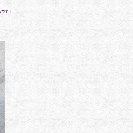
めです！
。