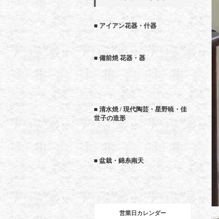
■ アイアン花器・什器
■ 備前焼 花器・器
■ 清水焼 / 現代陶芸・星野暁・佳
世子の造形
■ 盆栽・錦糸南天
営業日カレンダー