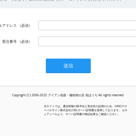
ルアドレス
（必須）
受注番号
（必須）
Copyright (C) 2006-2025 アイアン花器・備前焼の店 花ほうろ All rights reserved.
当サイトでは、通信情報の暗号化と実在性の証明のため、GMOグロ
ーバルサイン株式会社のSSLサーバ証明書を使用しております。 セキ
ュアシールより、サーバ証明書の検証結果をご確認ください。