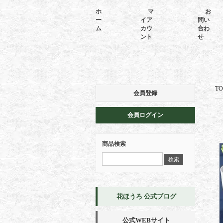
ホ
マ
お
ー
イア
問い
ム
カウ
合わ
ント
せ
TO
会員登録
会員ログイン
商品検索
花ほうろ 公式ブログ
公式WEBサイト