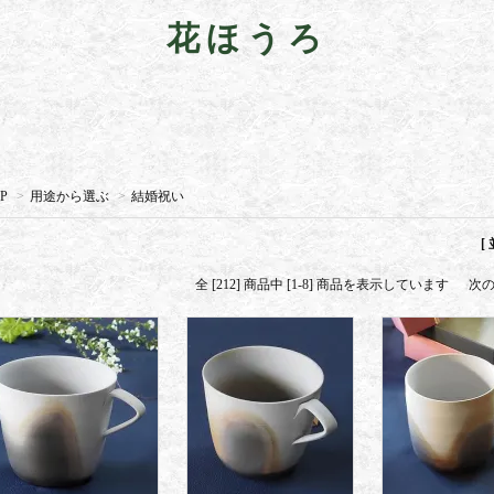
花ほうろ
P
>
用途から選ぶ
>
結婚祝い
[
全 [212] 商品中 [1-8] 商品を表示しています
次