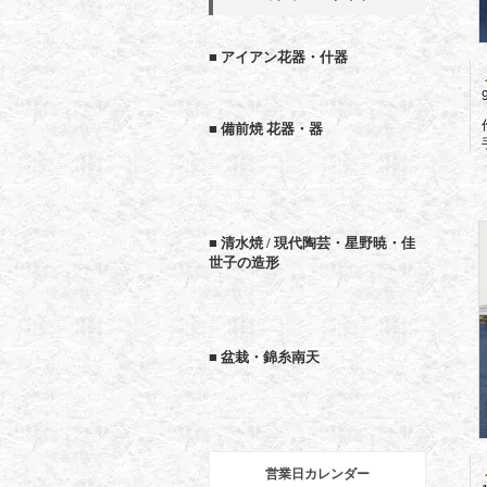
■ アイアン花器・什器
■ 備前焼 花器・器
■ 清水焼 / 現代陶芸・星野暁・佳
世子の造形
■ 盆栽・錦糸南天
営業日カレンダー