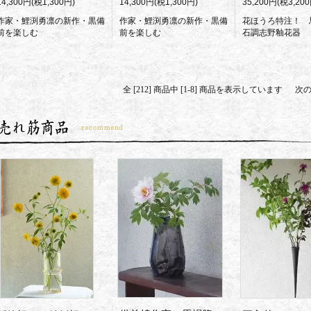
14,300円(税1,300円)
14,300円(税1,300円)
35,200円(税3,200
作家・鯉渕勇凛の新作・黒備
作家・鯉渕勇凛の新作・黒備
花ほうろ特注！ 
前を楽しむ
前を楽しむ
石調志野釉花器
全 [212] 商品中 [1-8] 商品を表示しています
次