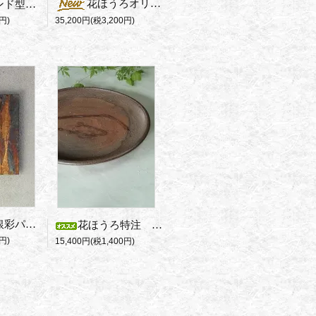
花ほうろオリジナル 馬場隆志の花器
再入荷！スタンド型花器
35,200円(税3,200円)
円)
モダンな木製銀彩パネル
花ほうろ特注 藤田さんの備前パスタ皿
円)
15,400円(税1,400円)