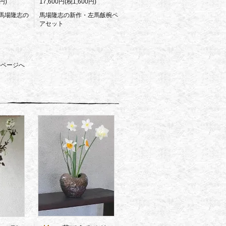
円)
17,600円(税1,600円)
馬場隆志の
馬場隆志の新作・左馬飯椀ペ
アセット
のページへ