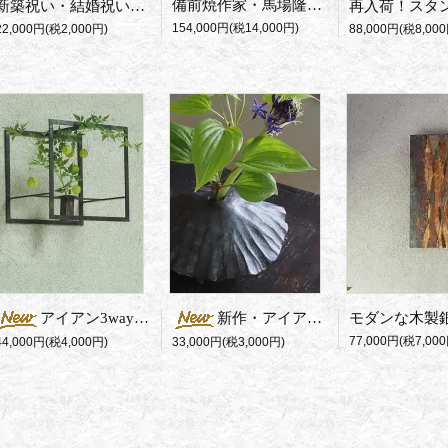
備前焼作家・馬場隆志の新作・窯変蒼花入れ
新築祝い・結婚祝いに筒型ガラス花瓶・Goldband
154,000円(税14,000円)
22,000円(税2,000円)
88,000円(税8,000
アイアン3way花器 Square（R）
新作・アイアン製一輪挿し
77,000円(税7,000
44,000円(税4,000円)
33,000円(税3,000円)