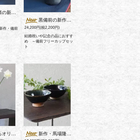
マグ（丸手）
黒備前の新作マグ・ペアセット
24,200円(税2,200円)
新作・備前
結婚祝いや記念の品におすす
め ～備前フリーカップセッ
ト
馬場隆志の花器
新作・馬場隆志の左馬飯椀（ペア）