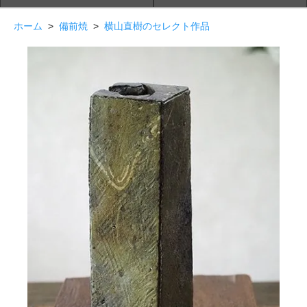
ホーム
>
備前焼
>
横山直樹のセレクト作品