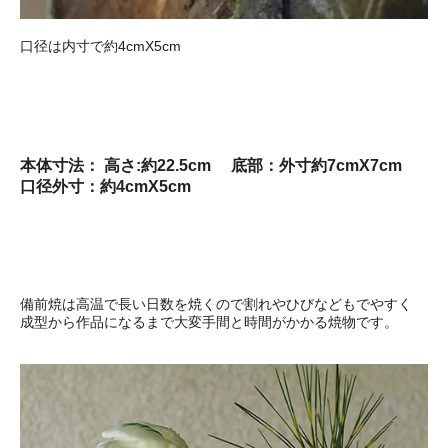
口径は内寸で約4cmX5cm
本体寸法： 高さ:約22.5cm 底部：外寸約7cmX7cm
口径外寸：約4cmX5cm
備前焼は高温で長い日数を焼くので割れやひびなどもでやすく
成型から作品になるまで大変手間と時間がかかる焼物です。