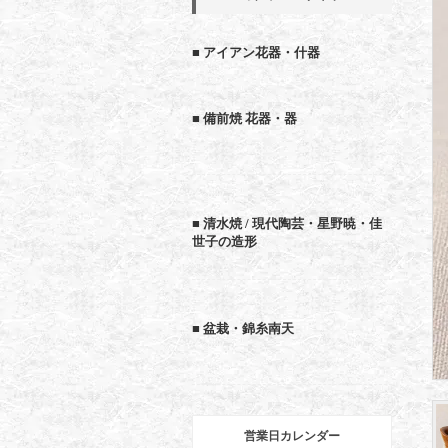
■ アイアン花器・什器
■ 備前焼 花器・器
■ 清水焼 / 現代陶芸・星野暁・佳
世子の造形
■ 盆栽・錦糸南天
営業日カレンダー