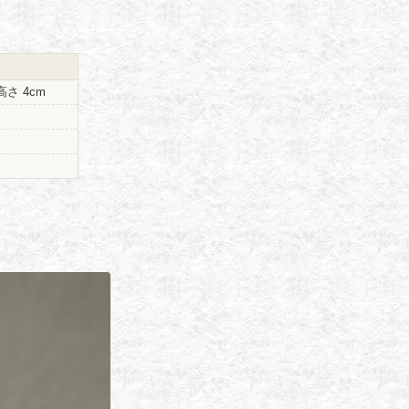
高さ 4cm
）
）