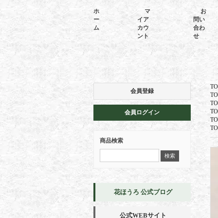
ホ
マ
お
ー
イア
問い
ム
カウ
合わ
ント
せ
TO
会員登録
TO
TO
TO
会員ログイン
TO
TO
商品検索
花ほうろ 公式ブログ
公式WEBサイト