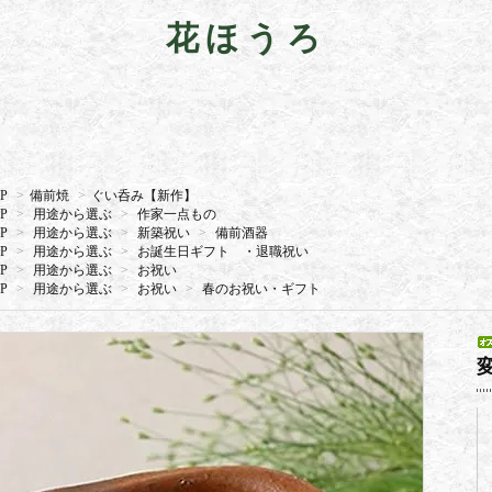
花ほうろ
P
>
備前焼
>
ぐい呑み【新作】
P
>
用途から選ぶ
>
作家一点もの
P
>
用途から選ぶ
>
新築祝い
>
備前酒器
P
>
用途から選ぶ
>
お誕生日ギフト ・退職祝い
P
>
用途から選ぶ
>
お祝い
P
>
用途から選ぶ
>
お祝い
>
春のお祝い・ギフト