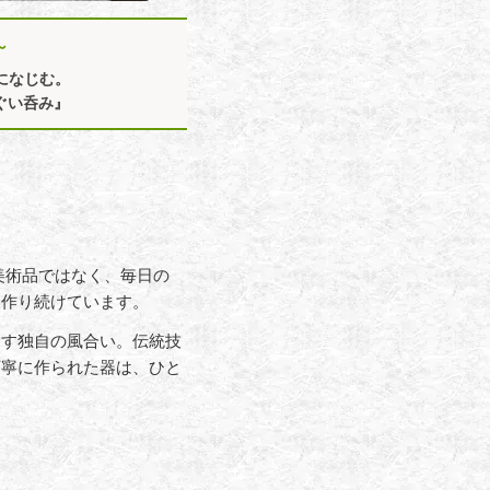
～
になじむ。
ぐい呑み』
美術品ではなく、毎日の
を作り続けています。
出す独自の風合い。伝統技
丁寧に作られた器は、ひと