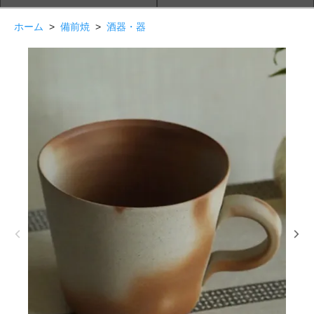
ホーム
>
備前焼
>
酒器・器