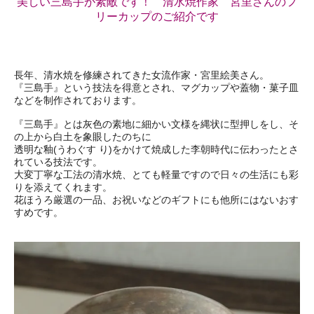
美しい三島手が素敵です！ 清水焼作家 宮里さんのフ
リーカップのご紹介です
長年、清水焼を修練されてきた女流作家・宮里絵美さん。
『三島手』という技法を得意とされ、マグカップや蓋物・菓子皿
などを制作されております。
『三島手』とは灰色の素地に細かい文様を縄状に型押しをし、そ
の上から白土を象眼したのちに
透明な釉(うわぐす り)をかけて焼成した李朝時代に伝わったとさ
れている技法です。
大変丁寧な工法の清水焼、とても軽量ですので日々の生活にも彩
りを添えてくれます。
花ほうろ厳選の一品、お祝いなどのギフトにも他所にはないおす
すめです。